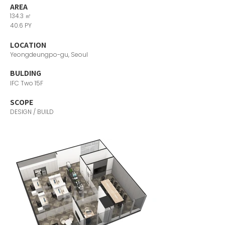
AREA
134.3 ㎡
40.6 PY
LOCATION
Yeongdeungpo-gu, Seoul
​BULDING
IFC Two 15F
SCOPE
DESIGN / BUILD